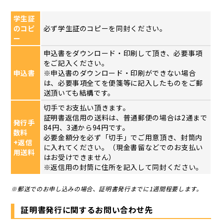
学生証
のコピ
必ず学生証のコピーを同封ください。
ー
申込書をダウンロード・印刷して頂き、必要事項
をご記入ください。
申込書
※申込書のダウンロード・印刷ができない場合
は、必要事項全てを便箋等に記入したものをご郵
送頂いても結構です。
切手でお支払い頂きます。
証明書返信用の送料は、普通郵便の場合は2通まで
発行手
84円、3通から94円です。
数料
必要金額分を必ず「切手」でご用意頂き、封筒内
+返信
に入れてください。（現金書留などでのお支払い
用送料
はお受けできません）
※返信用の封筒に住所を記入して同封ください。
※郵送でのお申し込みの場合、証明書発行までに1週間程要します。
証明書発行に関するお問い合わせ先