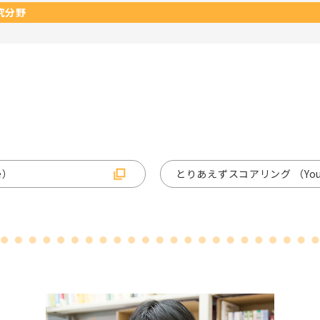
究分野
e）
とりあえずスコアリング （You