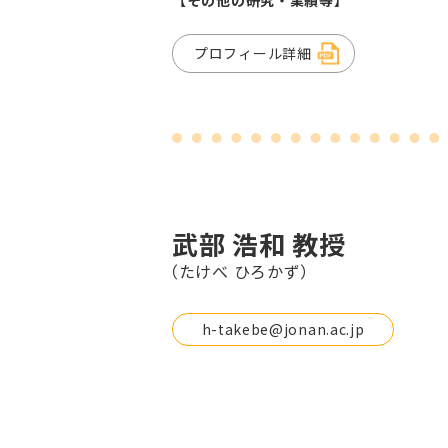
【その他の研究・業績等】
プロフィール詳細
武部 浩和 教授
（たけべ ひろかず）
h-takebe@jonan.ac.jp