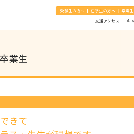
受験生の方へ
在学生の方へ
卒業生
交通アクセス
キ
卒業生
長できて
ラス・先生が理想です。